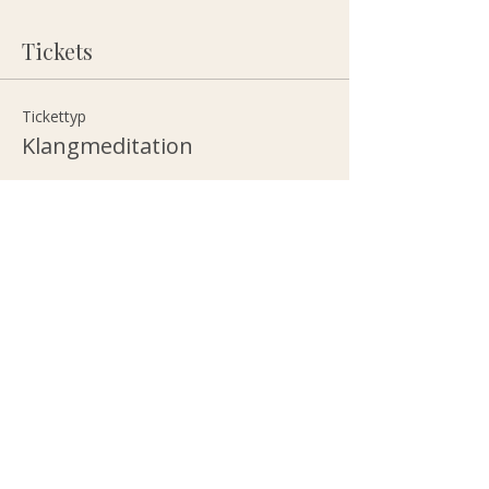
Tickets
Tickettyp
Klangmeditation
Preis
25,00 €
Anzahl
Gesamt
0,00 €
Zur Kasse